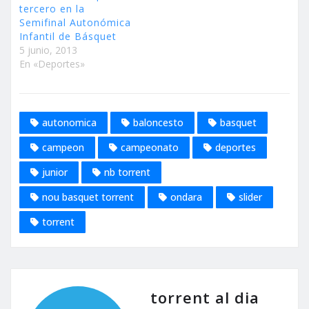
tercero en la
Semifinal Autonómica
Infantil de Básquet
5 junio, 2013
En «Deportes»
autonomica
baloncesto
basquet
campeon
campeonato
deportes
junior
nb torrent
nou basquet torrent
ondara
slider
torrent
torrent al dia