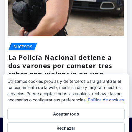
SUCESOS
La Policía Nacional detiene a
dos varones por cometer tres
robos con violencia en una
misma mañana
Utilizamos cookies propias y de terceros para garantizar el
funcionamiento de la web, medir su uso y mejorar nuestros
servicios. Puede aceptar todas las cookies, rechazar las no
torrent al dia
Ago 7, 2026
necesarias o configurar sus preferencias.
Política de cookies
Privacidad y cookies: este sitio usa cookies. Si continúas navegando
Aceptar todo
por él, aceptas su uso.
Para obtener más información, incluido cómo gestionar las cookies,
Rechazar
consulta:
Política de cookies