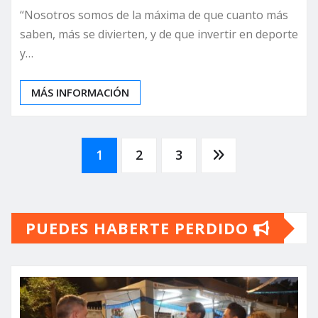
“Nosotros somos de la máxima de que cuanto más
saben, más se divierten, y de que invertir en deporte
y…
MÁS INFORMACIÓN
Paginación
1
2
3
de
PUEDES HABERTE PERDIDO
entradas