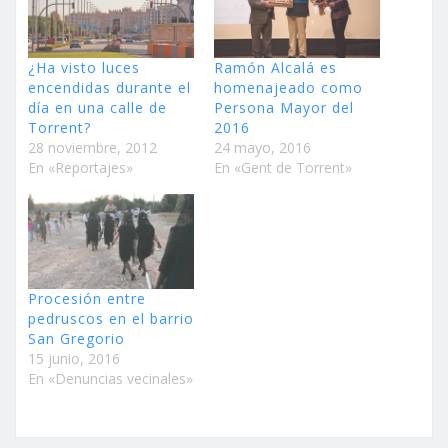
¿Ha visto luces
Ramón Alcalá es
encendidas durante el
homenajeado como
día en una calle de
Persona Mayor del
Torrent?
2016
28 noviembre, 2012
24 mayo, 2016
En «Reportajes»
En «Gent de Torrent»
Procesión entre
pedruscos en el barrio
San Gregorio
15 junio, 2016
En «Denuncias vecinales»