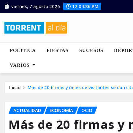
Saltar
viernes, 7 agosto 2026
12:04:37 PM
al
contenido
POLÍTICA
FIESTAS
SUCESOS
DEPOR
VARIOS
Inicio
Más de 20 firmas y miles de visitantes se dan cit
ACTUALIDAD
ECONOMÍA
OCIO
Más de 20 firmas y 