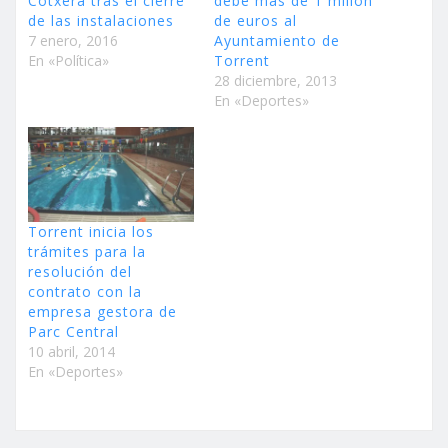
Cotxera tras el cierre
debe más de 1 millón
de las instalaciones
de euros al
7 enero, 2016
Ayuntamiento de
En «Política»
Torrent
28 diciembre, 2013
En «Deportes»
Torrent inicia los
trámites para la
resolución del
contrato con la
empresa gestora de
Parc Central
10 abril, 2014
En «Deportes»