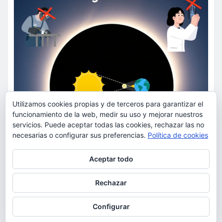
Utilizamos cookies propias y de terceros para garantizar el
funcionamiento de la web, medir su uso y mejorar nuestros
servicios. Puede aceptar todas las cookies, rechazar las no
necesarias o configurar sus preferencias.
Política de cookies
Privacidad y cookies: este sitio usa cookies. Si continúas navegando
Aceptar todo
por él, aceptas su uso.
Para obtener más información, incluido cómo gestionar las cookies,
Rechazar
consulta:
Política de cookies
Configurar