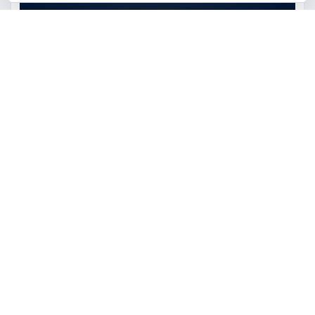
ACTUALIDAD
EDUCACIÓN
MEDIO AMBIENTE
OCIO
AstroTorrent organiza una
observación pública del eclipse
total de Sol del 12 de agosto en
Torrent en el Safranar junto a
las vías del AVE
torrent al dia
Ago 5, 2026