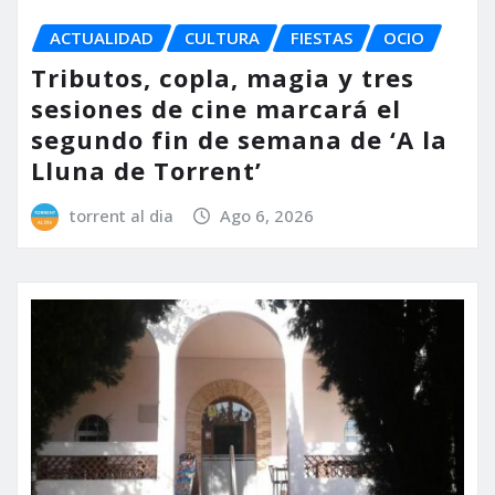
ACTUALIDAD
CULTURA
FIESTAS
OCIO
Tributos, copla, magia y tres
sesiones de cine marcará el
segundo fin de semana de ‘A la
Lluna de Torrent’
torrent al dia
Ago 6, 2026