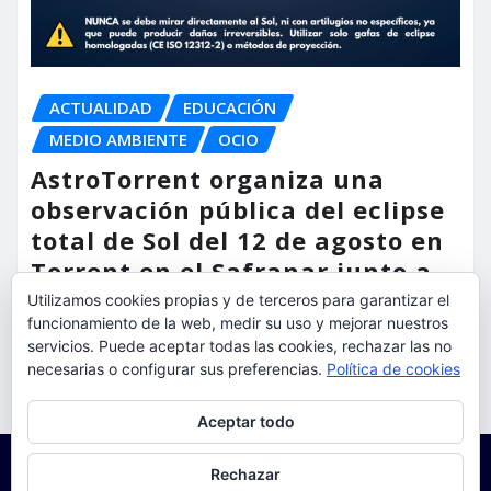
ACTUALIDAD
EDUCACIÓN
MEDIO AMBIENTE
OCIO
AstroTorrent organiza una
observación pública del eclipse
total de Sol del 12 de agosto en
Torrent en el Safranar junto a
las vías del AVE
Utilizamos cookies propias y de terceros para garantizar el
funcionamiento de la web, medir su uso y mejorar nuestros
torrent al dia
Ago 5, 2026
servicios. Puede aceptar todas las cookies, rechazar las no
necesarias o configurar sus preferencias.
Política de cookies
Privacidad y cookies: este sitio usa cookies. Si continúas navegando
Aceptar todo
por él, aceptas su uso.
Para obtener más información, incluido cómo gestionar las cookies,
Rechazar
consulta:
Política de cookies