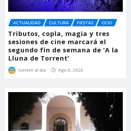
ACTUALIDAD
CULTURA
FIESTAS
OCIO
Tributos, copla, magia y tres
sesiones de cine marcará el
segundo fin de semana de ‘A la
Lluna de Torrent’
torrent al dia
Ago 6, 2026