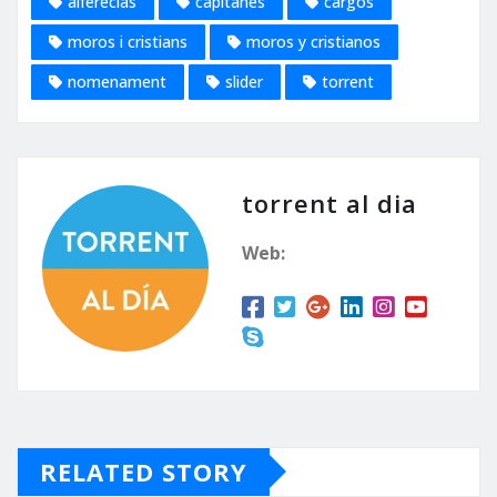
alferecias
capitanes
cargos
moros i cristians
moros y cristianos
nomenament
slider
torrent
torrent al dia
Web:
RELATED STORY