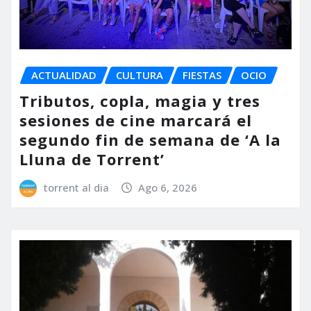
ACTUALIDAD
CULTURA
FIESTAS
OCIO
Tributos, copla, magia y tres
sesiones de cine marcará el
segundo fin de semana de ‘A la
Lluna de Torrent’
torrent al dia
Ago 6, 2026