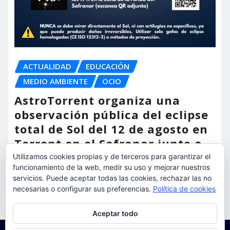
ACTUALIDAD
EDUCACIÓN
MEDIO AMBIENTE
OCIO
AstroTorrent organiza una
observación pública del eclipse
total de Sol del 12 de agosto en
Torrent en el Safranar junto a
las vías del AVE
Utilizamos cookies propias y de terceros para garantizar el
funcionamiento de la web, medir su uso y mejorar nuestros
torrent al dia
Ago 5, 2026
servicios. Puede aceptar todas las cookies, rechazar las no
necesarias o configurar sus preferencias.
Política de cookies
Privacidad y cookies: este sitio usa cookies. Si continúas navegando
Aceptar todo
por él, aceptas su uso.