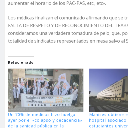
aumentar el horario de los PAC-PAS, etc., etc».
Los médicas finalizan el comunicado afirmando que s
FALTA DE RESPETO Y DE RECONOCIMIENTO DEL TRABA
consideramos una verdadera tomadura de pelo, que, por e
totalidad de sindicatos representados en mesa salvo al 
Relacionado
Un 70% de médicos hizo huelga
Manises obtiene e
ayer por el «colapso y decadencia»
hospital asociado
de la sanidad pública en la
estudiantes univer