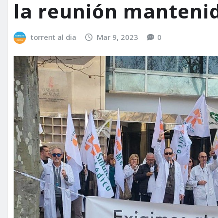
la reunión mantenid
torrent al dia
Mar 9, 2023
0