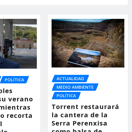
ACTUALIDAD
POLÍTICA
MEDIO AMBIENTE
oles
POLÍTICA
su verano
Torrent restaurará
mientras
la cantera de la
no recorta
Serra Perenxisa
l
como balsa de
le