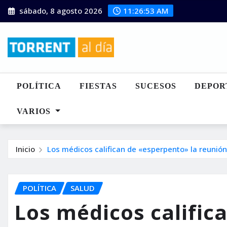
Saltar
sábado, 8 agosto 2026
11:26:54 AM
al
contenido
POLÍTICA
FIESTAS
SUCESOS
DEPOR
VARIOS
Inicio
Los médicos califican de «esperpento» la reunión
POLÍTICA
SALUD
Los médicos calific