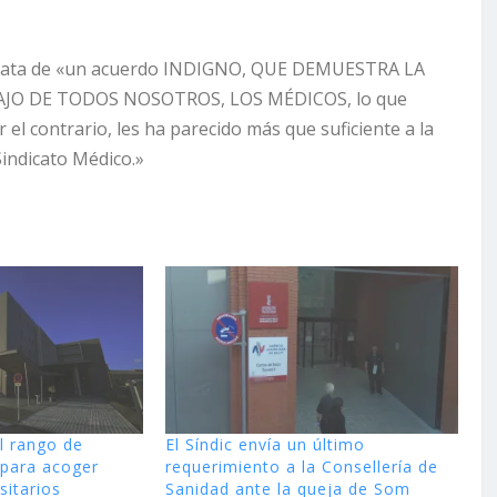
e trata de «un acuerdo INDIGNO, QUE DEMUESTRA LA
JO DE TODOS NOSOTROS, LOS MÉDICOS, lo que
l contrario, les ha parecido más que suficiente a la
Sindicato Médico.»
l rango de
El Síndic envía un último
 para acoger
requerimiento a la Consellería de
sitarios
Sanidad ante la queja de Som