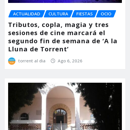
ACTUALIDAD
CULTURA
FIESTAS
OCIO
Tributos, copla, magia y tres
sesiones de cine marcará el
segundo fin de semana de ‘A la
Lluna de Torrent’
torrent al dia
Ago 6, 2026