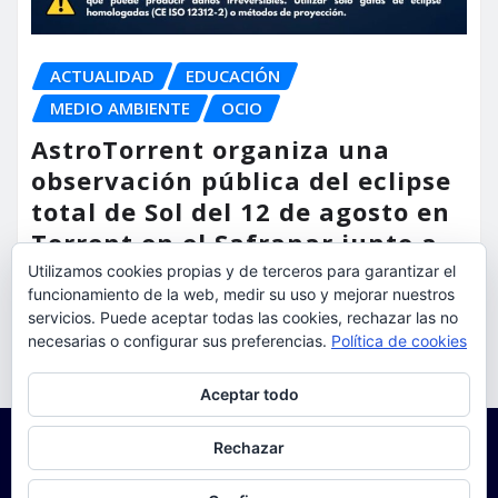
ACTUALIDAD
EDUCACIÓN
MEDIO AMBIENTE
OCIO
AstroTorrent organiza una
observación pública del eclipse
total de Sol del 12 de agosto en
Torrent en el Safranar junto a
las vías del AVE
Utilizamos cookies propias y de terceros para garantizar el
funcionamiento de la web, medir su uso y mejorar nuestros
torrent al dia
Ago 5, 2026
servicios. Puede aceptar todas las cookies, rechazar las no
necesarias o configurar sus preferencias.
Política de cookies
Privacidad y cookies: este sitio usa cookies. Si continúas navegando
Aceptar todo
por él, aceptas su uso.
Para obtener más información, incluido cómo gestionar las cookies,
Rechazar
consulta:
Política de cookies