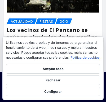
ACTUALIDAD
FIESTAS
OCIO
Los vecinos de El Pantano se
reúnen alrededor de las paellas
para celebrar sus fiestas
Utilizamos cookies propias y de terceros para garantizar el
funcionamiento de la web, medir su uso y mejorar nuestros
servicios. Puede aceptar todas las cookies, rechazar las no
torrent al dia
Ago 9, 2026
necesarias o configurar sus preferencias.
Política de cookies
Privacidad y cookies: este sitio usa cookies. Si continúas navegando
Aceptar todo
por él, aceptas su uso.
Para obtener más información, incluido cómo gestionar las cookies,
Rechazar
consulta:
Política de cookies
Configurar
Copyright © 2025 | Funciona con
WordPress
|
Seattle