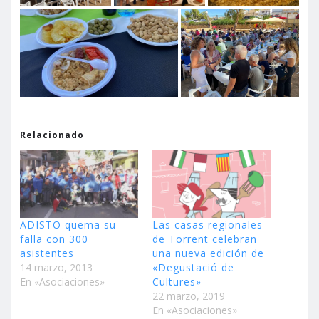
Relacionado
ADISTO quema su
Las casas regionales
falla con 300
de Torrent celebran
asistentes
una nueva edición de
14 marzo, 2013
«Degustació de
En «Asociaciones»
Cultures»
22 marzo, 2019
En «Asociaciones»