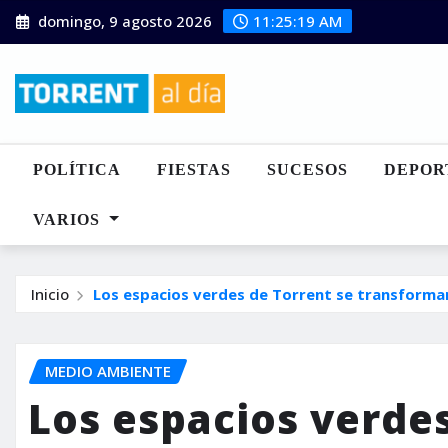
Saltar
domingo, 9 agosto 2026
11:25:20 AM
al
contenido
POLÍTICA
FIESTAS
SUCESOS
DEPOR
VARIOS
Inicio
Los espacios verdes de Torrent se transforman 
MEDIO AMBIENTE
Los espacios verdes