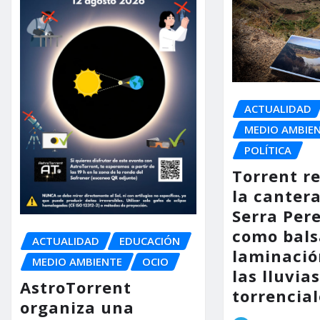
ACTUALIDAD
MEDIO AMBIE
POLÍTICA
Torrent r
la cantera
Serra Per
como bals
ACTUALIDAD
EDUCACIÓN
laminació
MEDIO AMBIENTE
OCIO
las lluvia
AstroTorrent
torrencial
organiza una