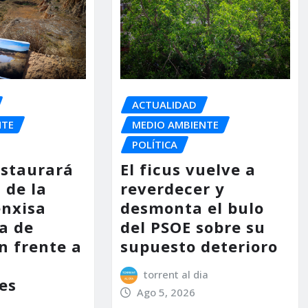
ACTUALIDAD
NTE
MEDIO AMBIENTE
POLÍTICA
estaurará
El ficus vuelve a
 de la
reverdecer y
enxisa
desmonta el bulo
a de
del PSOE sobre su
n frente a
supuesto deterioro
s
torrent al dia
es
Ago 5, 2026