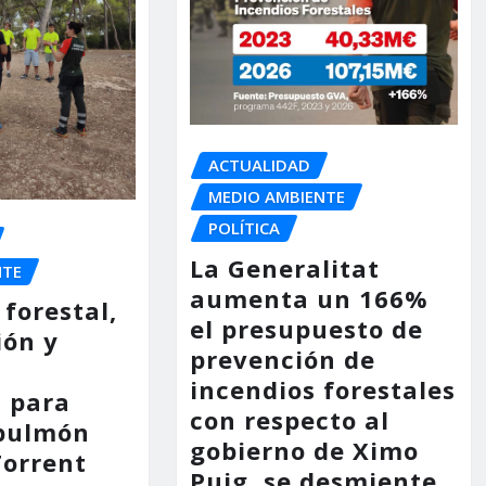
ACTUALIDAD
MEDIO AMBIENTE
POLÍTICA
La Generalitat
NTE
aumenta un 166%
 forestal,
el presupuesto de
ión y
prevención de
n
incendios forestales
 para
con respecto al
 pulmón
gobierno de Ximo
Torrent
Puig, se desmiente