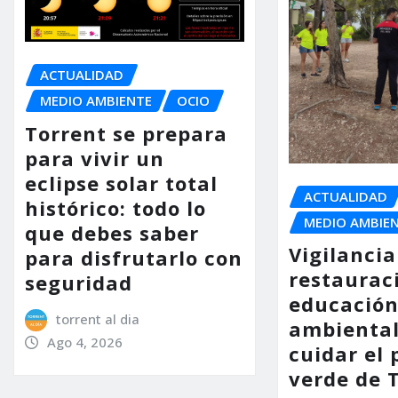
ACTUALIDAD
MEDIO AMBIENTE
OCIO
Torrent se prepara
para vivir un
eclipse solar total
ACTUALIDAD
histórico: todo lo
MEDIO AMBIE
que debes saber
Vigilancia
para disfrutarlo con
restaurac
seguridad
educació
torrent al dia
ambiental
Ago 4, 2026
cuidar el
verde de 