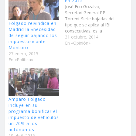
en 2015
José Fco Gozalvo,
Secretari General PP
Torrent Siete bajadas del
Folgado reivindica en
tipo que se aplica al IBI
Madrid la «necesidad
consecutivas, es la
de seguir bajando los
política del Partido
31 octubre, 2014
impuestos» ante
Popular en nuestra
En «Opinión»
Montoro
ciudad, bajar los
27 enero, 2015
impuestos. Y lo hará una
En «Política»
vez más en 2015
bajando el tipo del 0,54
al 0,53, apenas una
décima pero que
supone…
Amparo Folgado
incluye en su
programa bonificar el
impuesto de vehículos
un 70% a los
autónomos
10 abril, 2015