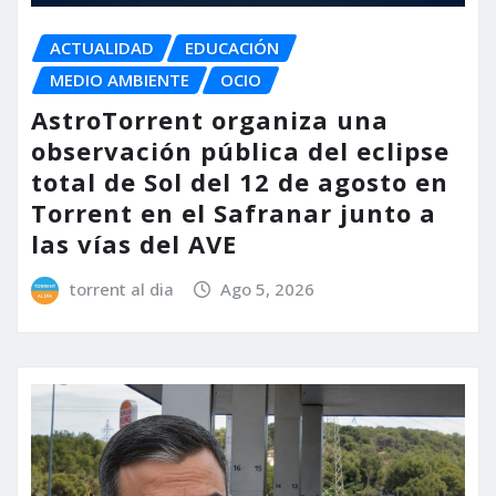
ACTUALIDAD
EDUCACIÓN
MEDIO AMBIENTE
OCIO
AstroTorrent organiza una
observación pública del eclipse
total de Sol del 12 de agosto en
Torrent en el Safranar junto a
las vías del AVE
torrent al dia
Ago 5, 2026