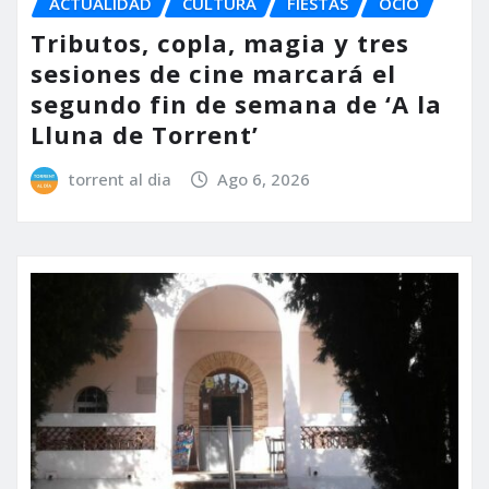
ACTUALIDAD
CULTURA
FIESTAS
OCIO
Tributos, copla, magia y tres
sesiones de cine marcará el
segundo fin de semana de ‘A la
Lluna de Torrent’
torrent al dia
Ago 6, 2026