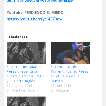
om/track/299CvRi1w9tkeRCnNmLqIF
Youtube ‘PERDIENDO EL MIEDO’:
https://youtu.be/cfys6fSZ3ew
Relacionado
El torrentino Juanjo
El cantautor de
Pérez presenta su
Torrent, Juanjo Pérez
nuevo disco en FNAC
en el Palau de la
y El Corte Inglés
Música
19 febrero, 2016
17 abril, 2018
En «Gent de Torrent»
En «Cultura»