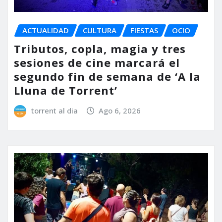
ACTUALIDAD
CULTURA
FIESTAS
OCIO
Tributos, copla, magia y tres
sesiones de cine marcará el
segundo fin de semana de ‘A la
Lluna de Torrent’
torrent al dia
Ago 6, 2026