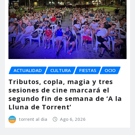
ACTUALIDAD
CULTURA
FIESTAS
OCIO
Tributos, copla, magia y tres
sesiones de cine marcará el
segundo fin de semana de ‘A la
Lluna de Torrent’
torrent al dia
Ago 6, 2026