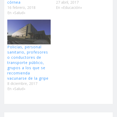
córnea
27 abril, 2017
16 febrero, 2018
En «Educación»
En «Salud»
Policías, personal
sanitario, profesores
o conductores de
transporte público,
grupos a los que se
recomienda
vacunarse de la gripe
8 diciembre, 2017
En «Salud»