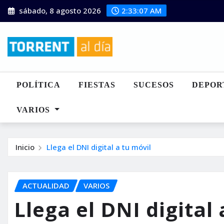
Saltar
sábado, 8 agosto 2026
2:33:08 AM
al
contenido
POLÍTICA
FIESTAS
SUCESOS
DEPOR
VARIOS
Inicio
Llega el DNI digital a tu móvil
ACTUALIDAD
VARIOS
Llega el DNI digital 