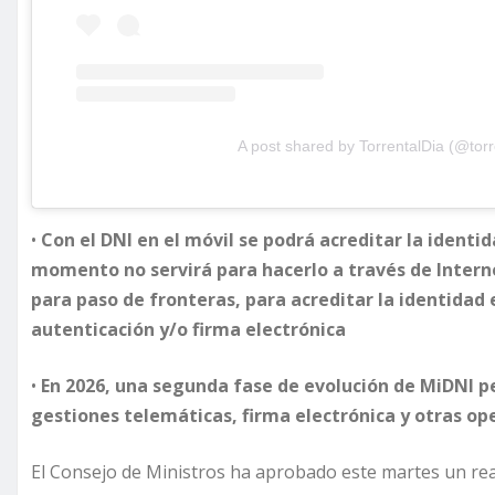
A post shared by TorrentalDia (@torr
•
Con el DNI en el móvil se podrá acreditar
la identi
momento no servirá para
hacerlo
a través de Intern
para paso de fronteras,
para
acreditar la identidad
autenticación y/o firma electrónica
•
En 2026, una
segunda fase
de evolución de
MiDNI pe
gestiones telemáticas, firma electrónica y otras op
El Consejo de Ministros ha aprobado este martes un real