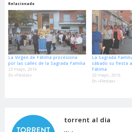
Relacionado
La Virgen de Fátima procesiona
La Sagrada Famili
por las calles de la Sagrada Familia
sábado su fiesta a
23 mayo, 2016
Fátima
En «Fiestas»
20 mayo, 2016
En «Fiestas»
torrent al dia