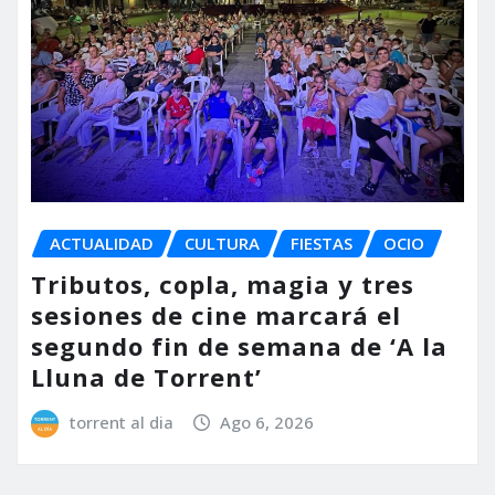
ACTUALIDAD
CULTURA
FIESTAS
OCIO
Tributos, copla, magia y tres
sesiones de cine marcará el
segundo fin de semana de ‘A la
Lluna de Torrent’
torrent al dia
Ago 6, 2026