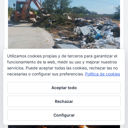
Utilizamos cookies propias y de terceros para garantizar el
funcionamiento de la web, medir su uso y mejorar nuestros
ACTUALIDAD
SUCESOS
servicios. Puede aceptar todas las cookies, rechazar las no
Torrent caza a los responsables
necesarias o configurar sus preferencias.
Política de cookies
de los vertidos ilegales y
Privacidad y cookies: este sitio usa cookies. Si continúas navegando
Aceptar todo
endurece las sanciones
por él, aceptas su uso.
Para obtener más información, incluido cómo gestionar las cookies,
Rechazar
torrent al dia
Ago 7, 2026
consulta:
Política de cookies
Configurar