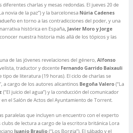
os diferentes charlas y mesas redondas. El jueves 20 de
La novia de la paz”) y la barcelonesa
Núria Cadenes
adueño en torno a las contradicciones del poder, y una
narrativa histórica en España
, Javier Moro y Jorge
conocer nuestra historia más allá de los tópicos y las
 una de las jóvenes revelaciones del género,
Alfonso
velista, traductor y docente
Fernando Garrido Baixauli
po de literatura (19 horas). El ciclo de charlas se
”, a cargo de los autores alicantinos
Begoña Valero
(“La
z
(“El juicio del agua”) y la conducción del comunicador
r en el Salón de Actos del Ayuntamiento de Torrent.
as paralelas que incluyen un encuentro con el experto
 clubs de lectura a cargo de la escritora británica Lora
enciano
Juanjo Braulio
(“Los Borgia”). El sábado y el