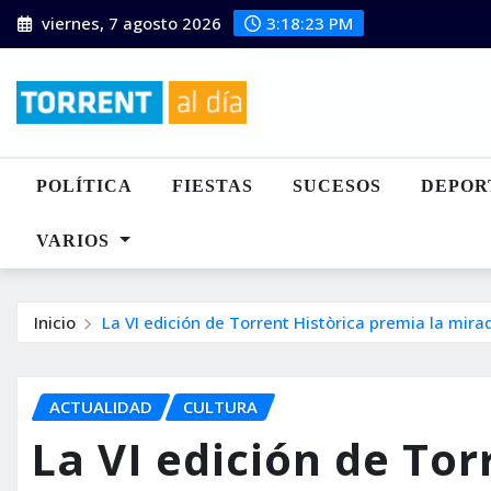
Saltar
viernes, 7 agosto 2026
3:18:24 PM
al
contenido
POLÍTICA
FIESTAS
SUCESOS
DEPOR
VARIOS
Inicio
La VI edición de Torrent Històrica premia la mir
ACTUALIDAD
CULTURA
La VI edición de Tor