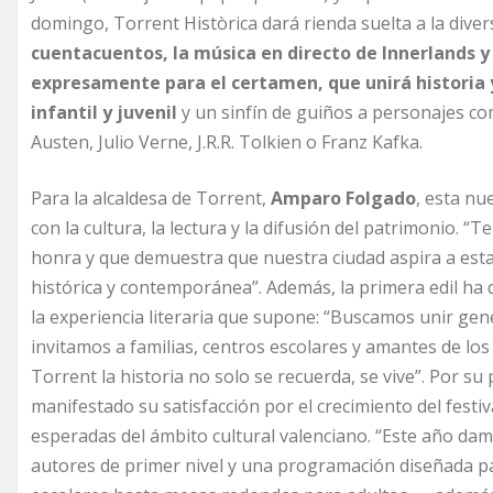
domingo, Torrent Històrica dará rienda suelta a la divers
cuentacuentos, la música en directo de Innerlands y
expresamente para el certamen, que unirá historia y 
infantil y juvenil
y un sinfín de guiños a personajes c
Austen, Julio Verne, J.R.R. Tolkien o Franz Kafka.
Para la alcaldesa de Torrent,
Amparo Folgado
, esta nu
con la cultura, la lectura y la difusión del patrimonio. 
honra y que demuestra que nuestra ciudad aspira a estar 
histórica y contemporánea”. Además, la primera edil ha 
la experiencia literaria que supone: “Buscamos unir gene
invitamos a familias, centros escolares y amantes de los
Torrent la historia no solo se recuerda, se vive”. Por su 
manifestado su satisfacción por el crecimiento del festiv
esperadas del ámbito cultural valenciano. “Este año dam
autores de primer nivel y una programación diseñada pa