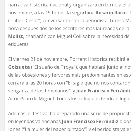
narrativa histórica nacional y organizará en torno a ell
noviembre, a las 19 horas, la segorbina
Rosario Raro
(“
(“Tiberi Cèsar”) conversarán con la periodista Teresa M
hora después dos de los escritores más laureados de la 
Molist
, charlarán con Miguel Coll sobre la necesidad de 
etiquetas.
El viernes 21 de noviembre, Torrent Històrica recibirá a
Goizueta
(“El sueño de Troya”), que hablará junto al no
de las obsesiones y fervores más predominantes en este ti
cerrará a las 20 horas con “El siglo que no nos contaron
venganza de los templarios”) y
Juan Francisco Ferrándi
Aitor Pilán de Miguel. Todos los coloquios tendrán luga
Además, el festival ha preparado una serie de propuest
en leyendas valencianas
Juan Francisco Ferrándiz
o dos
Jones (“La mujer del paper pintado”) y el periodista val