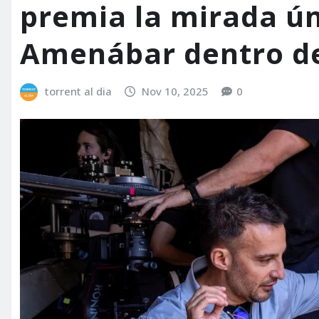
premia la mirada ún
Amenábar dentro de
torrent al dia
Nov 10, 2025
0