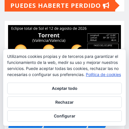
PUEDES HABERTE PERDIDO
Utilizamos cookies propias y de terceros para garantizar el
funcionamiento de la web, medir su uso y mejorar nuestros
servicios. Puede aceptar todas las cookies, rechazar las no
necesarias o configurar sus preferencias.
Política de cookies
Privacidad y cookies: este sitio usa cookies. Si continúas navegando
Aceptar todo
por él, aceptas su uso.
Para obtener más información, incluido cómo gestionar las cookies,
Rechazar
consulta:
Política de cookies
Configurar
ACTUALIDAD
MEDIO AMBIENTE
OCIO