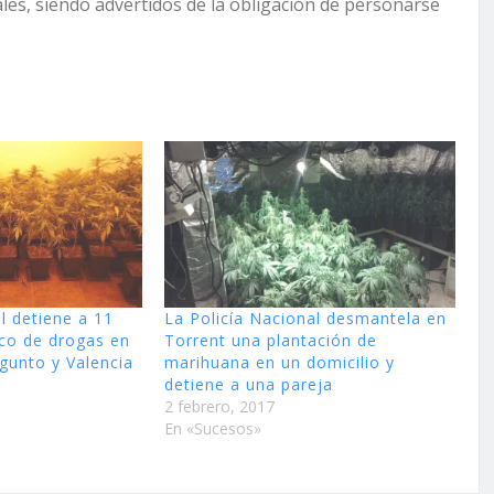
ales, siendo advertidos de la obligación de personarse
l detiene a 11
La Policía Nacional desmantela en
ico de drogas en
Torrent una plantación de
agunto y Valencia
marihuana en un domicilio y
detiene a una pareja
2 febrero, 2017
En «Sucesos»