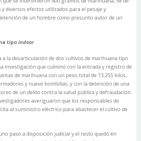
 el que se intervinieron 400 gramos de marihuana, 98 de
 y diversos efectos utilizados para el pesaje y
a detención de un hombre como presunto autor de un
na tipo
indoor
a la desarticulación de dos cultivos de marihuana tipo
na investigación que culminó con la entrada y registro de
lantas de marihuana con un peso total de 13,255 kilos,
ormadores y nueve bombillas, y con la detención de una
res de un delito contra la salud pública y defraudación
 investigadores averiguaron que los responsables de
ta al suministro eléctrico para abastecer el cultivo de
uno pasó a disposición judicial y el resto quedó en