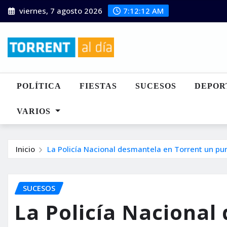
Saltar
viernes, 7 agosto 2026
7:12:14 AM
al
contenido
POLÍTICA
FIESTAS
SUCESOS
DEPOR
VARIOS
Inicio
La Policía Nacional desmantela en Torrent un pu
SUCESOS
La Policía Nacional