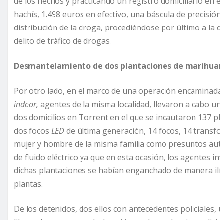
de los hechos y practicando un registro domiciliario en
hachís, 1.498 euros en efectivo, una báscula de precisión
distribución de la droga, procediéndose por último a l
delito de tráfico de drogas.
Desmantelamiento de dos plantaciones de marihua
Por otro lado, en el marco de una operación encaminada 
indoor,
agentes de la misma localidad, llevaron a cabo u
dos domicilios en Torrent en el que se incautaron 137 p
dos focos
LED
de última generación, 14 focos, 14 transf
mujer y hombre de la misma familia como presuntos auto
de fluido eléctrico ya que en esta ocasión, los agentes
dichas plantaciones se habían enganchado de manera ilíci
plantas.
De los detenidos, dos ellos con antecedentes policiales, 