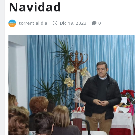
Navidad
torrent al dia
Dic 19, 2023
0