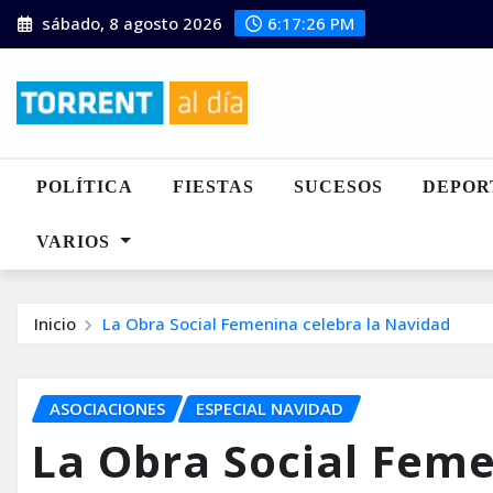
Saltar
sábado, 8 agosto 2026
6:17:28 PM
al
contenido
POLÍTICA
FIESTAS
SUCESOS
DEPOR
VARIOS
Inicio
La Obra Social Femenina celebra la Navidad
ASOCIACIONES
ESPECIAL NAVIDAD
La Obra Social Feme