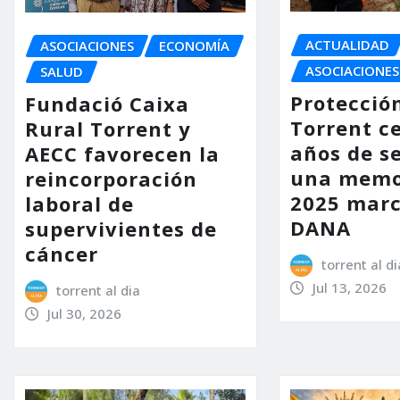
ACTUALIDAD
ASOCIACIONES
ECONOMÍA
ASOCIACIONES
SALUD
Protección
Fundació Caixa
Torrent c
Rural Torrent y
años de se
AECC favorecen la
una memo
reincorporación
2025 marc
laboral de
DANA
supervivientes de
cáncer
torrent al di
Jul 13, 2026
torrent al dia
Jul 30, 2026