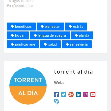
18 agosto, 2024
En «Reportajes»
beneficios
bienestar
estrés
hogar
lengua de suegra
planta
purificar aire
salud
sansevieria
torrent al dia
Web: