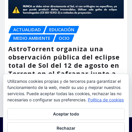
ACTUALIDAD
EDUCACIÓN
MEDIO AMBIENTE
OCIO
AstroTorrent organiza una
observación pública del eclipse
total de Sol del 12 de agosto en
Torrent en el Safranar junto a
las vías del AVE
Utilizamos cookies propias y de terceros para garantizar el
funcionamiento de la web, medir su uso y mejorar nuestros
torrent al dia
Ago 5, 2026
servicios. Puede aceptar todas las cookies, rechazar las no
necesarias o configurar sus preferencias.
Política de cookies
Privacidad y cookies: este sitio usa cookies. Si continúas navegando
Aceptar todo
por él, aceptas su uso.
Para obtener más información, incluido cómo gestionar las cookies,
Rechazar
consulta:
Política de cookies