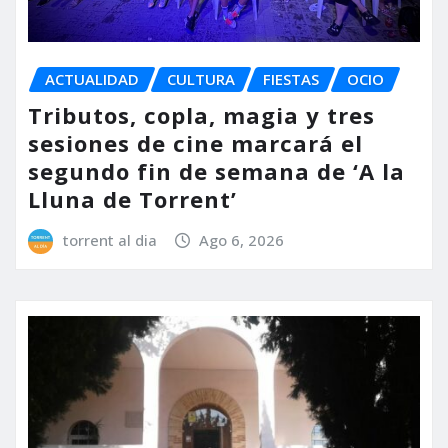
ACTUALIDAD
CULTURA
FIESTAS
OCIO
Tributos, copla, magia y tres
sesiones de cine marcará el
segundo fin de semana de ‘A la
Lluna de Torrent’
torrent al dia
Ago 6, 2026