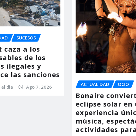
DAD
SUCESOS
 caza a los
sables de los
s ilegales y
ce las sanciones
ACTUALIDAD
OCIO
 al dia
Ago 7, 2026
Bonaire conviert
eclipse solar en
experiencia úni
música, espectá
actividades par