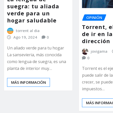
suegra: tu aliada
verde para un
OPINIÓN
hogar saludable
Torrent, e
torrent al dia
de ir en l
Ago 19, 2024
0
dirección
Un aliado verde para tu hogar
jovigama
La sansevieria, más conocida
0
como lengua de suegra, es una
planta de interior muy…
Torrent es el ej
puede salir de la
crecer, se puede
MÁS INFORMACIÓN
impuestos…
MÁS INFORMA