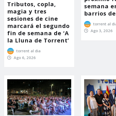
Tributos, copla,
semana en
magia y tres
barrios d
sesiones de cine
torrent al di
marcará el segundo
Ago 3, 2026
fin de semana de ‘A
la Lluna de Torrent’
torrent al dia
Ago 6, 2026