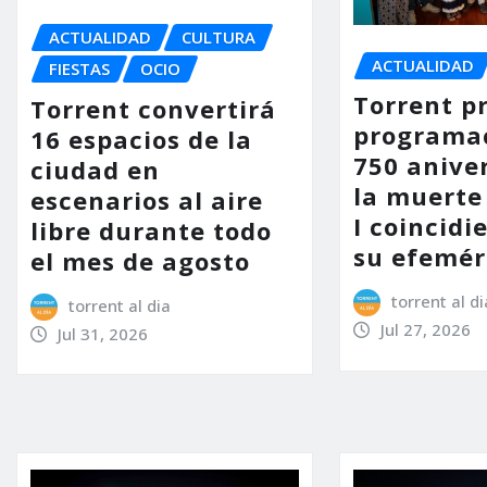
ACTUALIDAD
CULTURA
ACTUALIDAD
FIESTAS
OCIO
Torrent p
Torrent convertirá
programac
16 espacios de la
750 anive
ciudad en
la muerte
escenarios al aire
I coincidi
libre durante todo
su efemér
el mes de agosto
torrent al di
torrent al dia
Jul 27, 2026
Jul 31, 2026