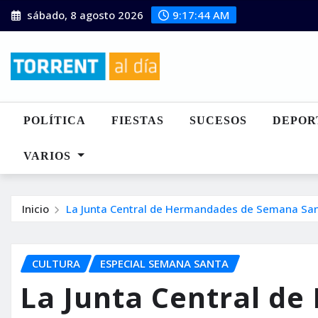
Saltar
sábado, 8 agosto 2026
9:17:46 AM
al
contenido
POLÍTICA
FIESTAS
SUCESOS
DEPOR
VARIOS
Inicio
La Junta Central de Hermandades de Semana Sant
CULTURA
ESPECIAL SEMANA SANTA
La Junta Central d