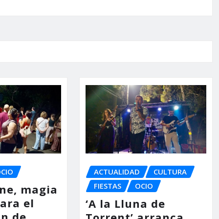
ACTUALIDAD
CULTURA
CIO
FIESTAS
OCIO
ine, magia
ara el
‘A la Lluna de
in de
Torrent’ arranca