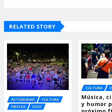
RELATED STORY
CULTURA
O
Música, c
ACTUALIDAD
CULTURA
y humor p
FIESTAS
OCIO
próximo f