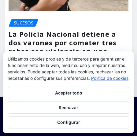
SUCESOS
La Policía Nacional detiene a
dos varones por cometer tres
robos con violencia en una
misma mañana
Utilizamos cookies propias y de terceros para garantizar el
funcionamiento de la web, medir su uso y mejorar nuestros
servicios. Puede aceptar todas las cookies, rechazar las no
torrent al dia
Ago 7, 2026
necesarias o configurar sus preferencias.
Política de cookies
Privacidad y cookies: este sitio usa cookies. Si continúas navegando
Aceptar todo
por él, aceptas su uso.
Para obtener más información, incluido cómo gestionar las cookies,
Rechazar
consulta:
Política de cookies
Configurar