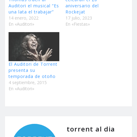
Auditori el musical “Es
aniversario del
una lata el trabajar”
Rockejat
14 enero, 2022
17 julio, 2023
En «Auditori»
En «Fiestas»
El Auditori de Torrent
presenta su
temporada de otoño
4 septiembre, 2015
En «Auditori»
torrent al dia