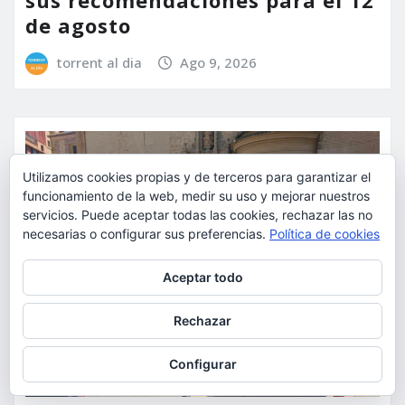
de agosto
torrent al dia
Ago 9, 2026
Utilizamos cookies propias y de terceros para garantizar el
funcionamiento de la web, medir su uso y mejorar nuestros
servicios. Puede aceptar todas las cookies, rechazar las no
necesarias o configurar sus preferencias.
Política de cookies
Privacidad y cookies: este sitio usa cookies. Si continúas navegando
Aceptar todo
por él, aceptas su uso.
Para obtener más información, incluido cómo gestionar las cookies,
Rechazar
consulta:
Política de cookies
Configurar