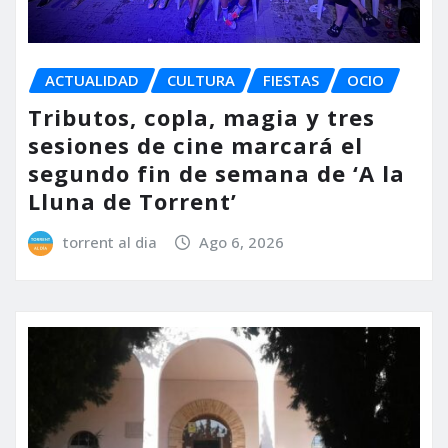
ACTUALIDAD
CULTURA
FIESTAS
OCIO
Tributos, copla, magia y tres
sesiones de cine marcará el
segundo fin de semana de ‘A la
Lluna de Torrent’
torrent al dia
Ago 6, 2026