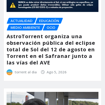
ACTUALIDAD
EDUCACIÓN
MEDIO AMBIENTE
OCIO
AstroTorrent organiza una
observación pública del eclipse
total de Sol del 12 de agosto en
Torrent en el Safranar junto a
las vías del AVE
torrent al dia
Ago 5, 2026