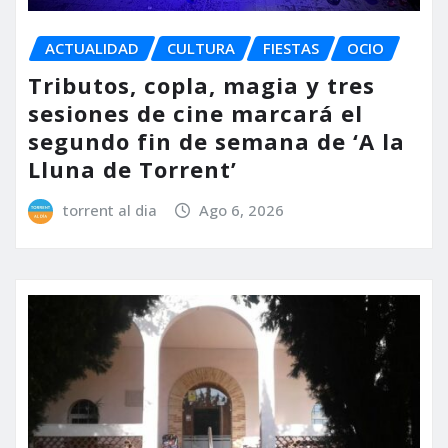
ACTUALIDAD
CULTURA
FIESTAS
OCIO
Tributos, copla, magia y tres
sesiones de cine marcará el
segundo fin de semana de ‘A la
Lluna de Torrent’
torrent al dia
Ago 6, 2026