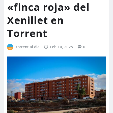
«finca roja» del
Xenillet en
Torrent
torrent al dia
Feb 10, 2025
0