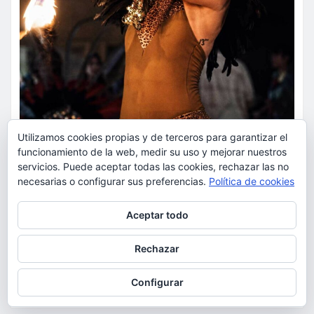
Utilizamos cookies propias y de terceros para garantizar el
funcionamiento de la web, medir su uso y mejorar nuestros
servicios. Puede aceptar todas las cookies, rechazar las no
ACTUALIDAD
OCIO
necesarias o configurar sus preferencias.
Política de cookies
Bonaire convierte el eclipse
Privacidad y cookies: este sitio usa cookies. Si continúas navegando
solar en una experiencia única
Aceptar todo
por él, aceptas su uso.
con música, espectáculo y
Para obtener más información, incluido cómo gestionar las cookies,
Rechazar
actividades para toda la familia
consulta:
Política de cookies
Configurar
torrent al dia
Ago 7, 2026