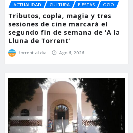
ACTUALIDAD
CULTURA
FIESTAS
OCIO
Tributos, copla, magia y tres
sesiones de cine marcará el
segundo fin de semana de ‘A la
Lluna de Torrent’
torrent al dia
Ago 6, 2026