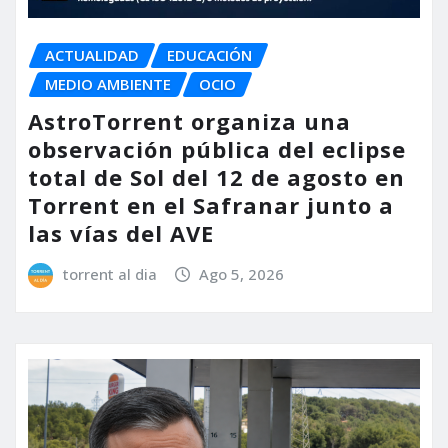
ACTUALIDAD
EDUCACIÓN
MEDIO AMBIENTE
OCIO
AstroTorrent organiza una
observación pública del eclipse
total de Sol del 12 de agosto en
Torrent en el Safranar junto a
las vías del AVE
torrent al dia
Ago 5, 2026