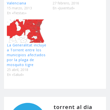
Valenciana
27 febrero, 2016
15 marzo, 2013
En «Juventud»
En «Fiestas»
La Generalitat incluye
a Torrent entre los
municipios afectados
por la plaga de
mosquito tigre
25 abril, 2018
En «Salud»
torrent al dia