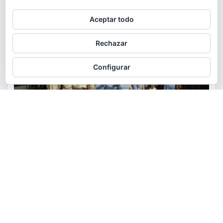
Privacidad y cookies: este sitio usa cookies. Si continúas navegando
Aceptar todo
por él, aceptas su uso.
Para obtener más información, incluido cómo gestionar las cookies,
Rechazar
consulta:
Política de cookies
Configurar
ACTUALIDAD
FIESTAS
OCIO
Los vecinos de El Pantano se
reúnen alrededor de las paellas
para celebrar sus fiestas
torrent al dia
Ago 9, 2026