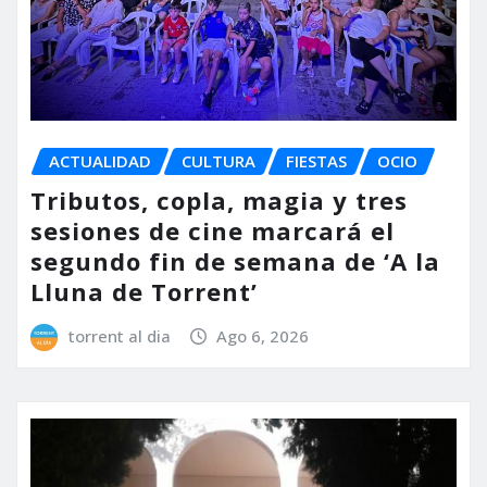
ACTUALIDAD
CULTURA
FIESTAS
OCIO
Tributos, copla, magia y tres
sesiones de cine marcará el
segundo fin de semana de ‘A la
Lluna de Torrent’
torrent al dia
Ago 6, 2026