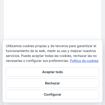
Utilizamos cookies propias y de terceros para garantizar el
funcionamiento de la web, medir su uso y mejorar nuestros
servicios. Puede aceptar todas las cookies, rechazar las no
necesarias o configurar sus preferencias.
Política de cookies
Privacidad y cookies: este sitio usa cookies. Si continúas navegando
Aceptar todo
por él, aceptas su uso.
Para obtener más información, incluido cómo gestionar las cookies,
Rechazar
consulta:
Política de cookies
Configurar