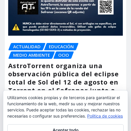
ACTUALIDAD
EDUCACIÓN
MEDIO AMBIENTE
OCIO
AstroTorrent organiza una
observación pública del eclipse
total de Sol del 12 de agosto en
Torrent en el Safranar junto a
las vías del AVE
Utilizamos cookies propias y de terceros para garantizar el
funcionamiento de la web, medir su uso y mejorar nuestros
servicios. Puede aceptar todas las cookies, rechazar las no
torrent al dia
Ago 5, 2026
necesarias o configurar sus preferencias.
Política de cookies
Privacidad y cookies: este sitio usa cookies. Si continúas navegando
Aceptar todo