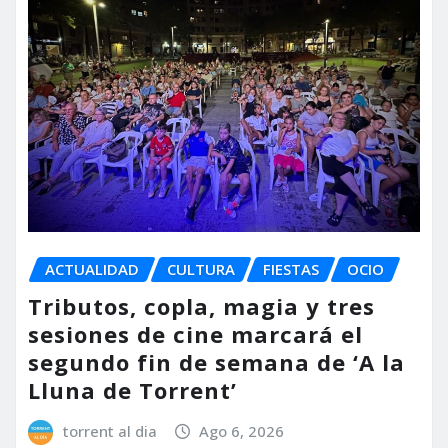
ACTUALIDAD
CULTURA
FIESTAS
OCIO
Tributos, copla, magia y tres
sesiones de cine marcará el
segundo fin de semana de ‘A la
Lluna de Torrent’
torrent al dia
Ago 6, 2026