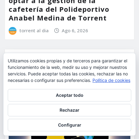
optar a la gestión de la
cafetería del Polideportivo
Anabel Medina de Torrent
torrent al dia
Ago 6, 2026
Utilizamos cookies propias y de terceros para garantizar el
funcionamiento de la web, medir su uso y mejorar nuestros
servicios. Puede aceptar todas las cookies, rechazar las no
necesarias o configurar sus preferencias.
Política de cookies
Privacidad y cookies: este sitio usa cookies. Si continúas navegando
Aceptar todo
por él, aceptas su uso.
Para obtener más información, incluido cómo gestionar las cookies,
Rechazar
consulta:
Política de cookies
Configurar