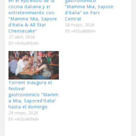
en el epicentro de la
gastronómico
cocina italiana y el
“Mamma Mia, Sapore
entretenimiento con
d’Italia” en Parc
“Mamma Mia, Sapore
Central
d’Italia & All Star
28 mayo, 2026
Cheesecake”
En «Actualidad»
27 abril, 2026
En «Actualidad»
Torrent inaugura el
festival
gastronómico “Mamm
a Mia, Sapored’Italia”
hasta el domingo
29 mayo, 2026
En «Actualidad»