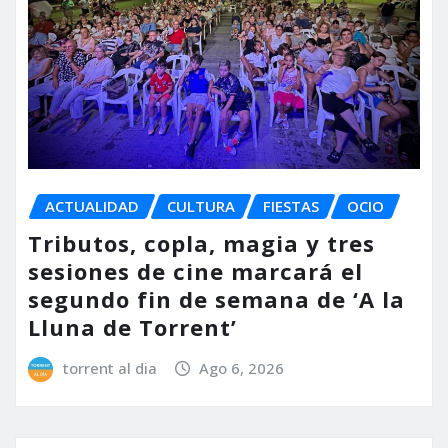
ACTUALIDAD
CULTURA
FIESTAS
OCIO
Tributos, copla, magia y tres
sesiones de cine marcará el
segundo fin de semana de ‘A la
Lluna de Torrent’
torrent al dia
Ago 6, 2026