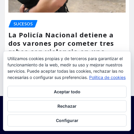
SUCESOS
La Policía Nacional detiene a
dos varones por cometer tres
robos con violencia en una
misma mañana
Utilizamos cookies propias y de terceros para garantizar el
funcionamiento de la web, medir su uso y mejorar nuestros
servicios. Puede aceptar todas las cookies, rechazar las no
torrent al dia
Ago 7, 2026
necesarias o configurar sus preferencias.
Política de cookies
Privacidad y cookies: este sitio usa cookies. Si continúas navegando
Aceptar todo
por él, aceptas su uso.
Para obtener más información, incluido cómo gestionar las cookies,
Rechazar
consulta:
Política de cookies
Configurar