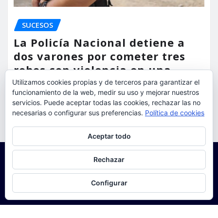
SUCESOS
La Policía Nacional detiene a
dos varones por cometer tres
robos con violencia en una
misma mañana
Utilizamos cookies propias y de terceros para garantizar el
funcionamiento de la web, medir su uso y mejorar nuestros
servicios. Puede aceptar todas las cookies, rechazar las no
torrent al dia
Ago 7, 2026
necesarias o configurar sus preferencias.
Política de cookies
Privacidad y cookies: este sitio usa cookies. Si continúas navegando
Aceptar todo
por él, aceptas su uso.
Para obtener más información, incluido cómo gestionar las cookies,
Rechazar
consulta:
Política de cookies
Configurar
Copyright © 2025 | Funciona con
WordPress
|
Seattle