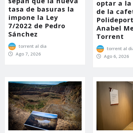
sepan que la nueva
optar a la
tasa de basuras la
de la cafe
impone la Ley
Polidepor
7/2022 de Pedro
Anabel Me
Sánchez
Torrent
torrent al dia
torrent al di
Ago 7, 2026
Ago 6, 2026