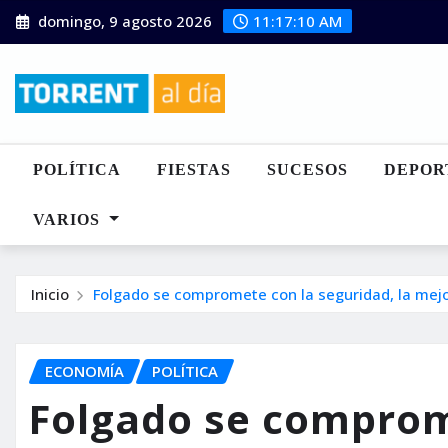
Saltar
domingo, 9 agosto 2026
11:17:11 AM
al
contenido
POLÍTICA
FIESTAS
SUCESOS
DEPOR
VARIOS
Inicio
Folgado se compromete con la seguridad, la mejor
ECONOMÍA
POLÍTICA
Folgado se comprom