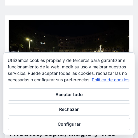
Utilizamos cookies propias y de terceros para garantizar el
funcionamiento de la web, medir su uso y mejorar nuestros
servicios. Puede aceptar todas las cookies, rechazar las no
necesarias o configurar sus preferencias.
Política de cookies
Privacidad y cookies: este sitio usa cookies. Si continúas navegando
Aceptar todo
por él, aceptas su uso.
Para obtener más información, incluido cómo gestionar las cookies,
Rechazar
consulta:
Política de cookies
ACTUALIDAD
CULTURA
FIESTAS
OCIO
Configurar
Tributos, copla, magia y tres