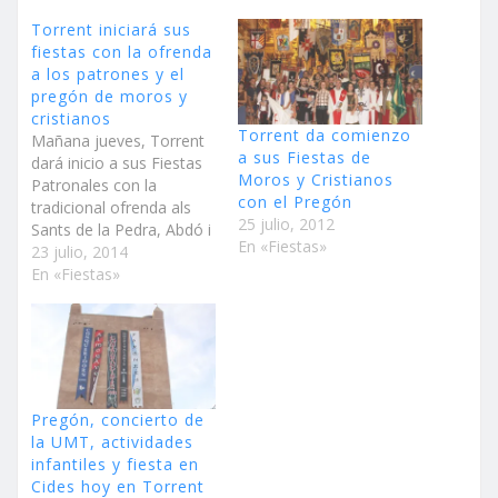
Torrent iniciará sus
fiestas con la ofrenda
a los patrones y el
pregón de moros y
cristianos
Torrent da comienzo
Mañana jueves, Torrent
a sus Fiestas de
dará inicio a sus Fiestas
Moros y Cristianos
Patronales con la
con el Pregón
tradicional ofrenda als
25 julio, 2012
Sants de la Pedra, Abdó i
En «Fiestas»
Senén, y el Pregón Las
23 julio, 2014
comparsas y filaes
En «Fiestas»
realizarán un recorrido
desde la Plaza Maestro
Giner hasta el Asilo de
Santa Elena Torrent
comenzará sus Fiestas
Patronales con la
Pregón, concierto de
tradicional…
la UMT, actividades
infantiles y fiesta en
Cides hoy en Torrent