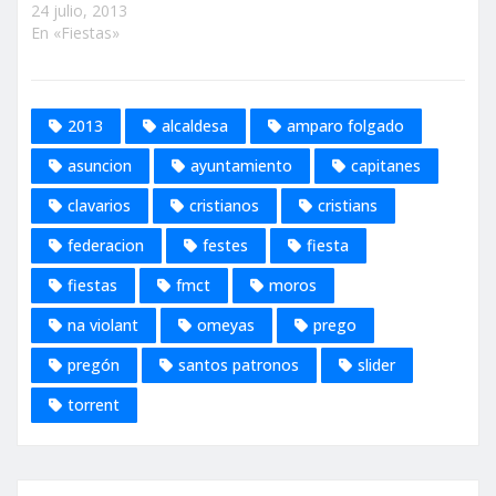
24 julio, 2013
En «Fiestas»
2013
alcaldesa
amparo folgado
asuncion
ayuntamiento
capitanes
clavarios
cristianos
cristians
federacion
festes
fiesta
fiestas
fmct
moros
na violant
omeyas
prego
pregón
santos patronos
slider
torrent