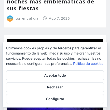
noches más emblemáticas de
sus fiestas
torrent al dia
Ago 7, 2026
Utilizamos cookies propias y de terceros para garantizar el
funcionamiento de la web, medir su uso y mejorar nuestros
servicios. Puede aceptar todas las cookies, rechazar las no
necesarias o configurar sus preferencias.
Política de cookies
Privacidad y cookies: este sitio usa cookies. Si continúas navegando
Aceptar todo
por él, aceptas su uso.
Para obtener más información, incluido cómo gestionar las cookies,
Rechazar
consulta:
Política de cookies
Configurar