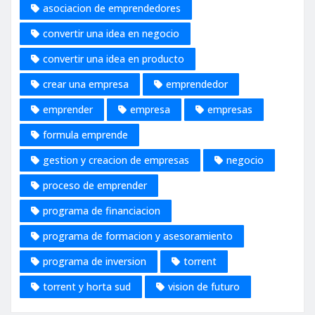
asociacion de emprendedores
convertir una idea en negocio
convertir una idea en producto
crear una empresa
emprendedor
emprender
empresa
empresas
formula emprende
gestion y creacion de empresas
negocio
proceso de emprender
programa de financiacion
programa de formacion y asesoramiento
programa de inversion
torrent
torrent y horta sud
vision de futuro