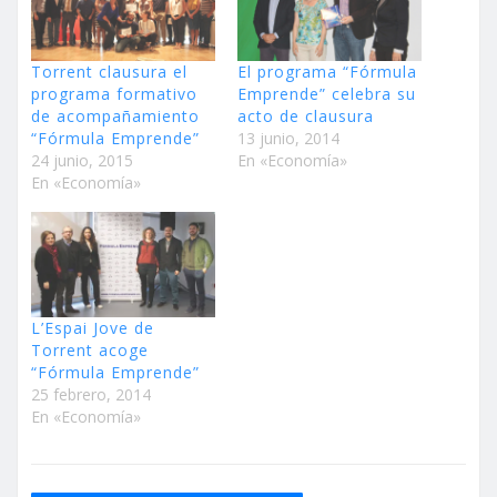
Torrent clausura el
El programa “Fórmula
programa formativo
Emprende” celebra su
de acompañamiento
acto de clausura
“Fórmula Emprende”
13 junio, 2014
24 junio, 2015
En «Economía»
En «Economía»
L’Espai Jove de
Torrent acoge
“Fórmula Emprende”
25 febrero, 2014
En «Economía»