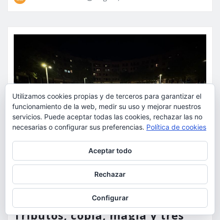
Utilizamos cookies propias y de terceros para garantizar el
funcionamiento de la web, medir su uso y mejorar nuestros
servicios. Puede aceptar todas las cookies, rechazar las no
necesarias o configurar sus preferencias.
Política de cookies
Privacidad y cookies: este sitio usa cookies. Si continúas navegando
Aceptar todo
por él, aceptas su uso.
Para obtener más información, incluido cómo gestionar las cookies,
Rechazar
consulta:
Política de cookies
ACTUALIDAD
CULTURA
FIESTAS
OCIO
Configurar
Tributos, copla, magia y tres