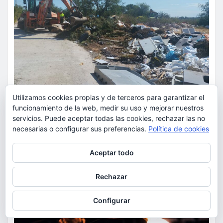
Utilizamos cookies propias y de terceros para garantizar el
ACTUALIDAD
SUCESOS
funcionamiento de la web, medir su uso y mejorar nuestros
servicios. Puede aceptar todas las cookies, rechazar las no
Torrent caza a los responsables
necesarias o configurar sus preferencias.
Política de cookies
de los vertidos ilegales y
endurece las sanciones
Privacidad y cookies: este sitio usa cookies. Si continúas navegando
Aceptar todo
por él, aceptas su uso.
torrent al dia
Ago 7, 2026
Para obtener más información, incluido cómo gestionar las cookies,
Rechazar
consulta:
Política de cookies
Configurar