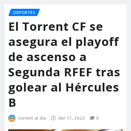
DEPORTES
El Torrent CF se
asegura el playoff
de ascenso a
Segunda RFEF tras
golear al Hércules
B
torrent al dia
Abr 11, 2023
0