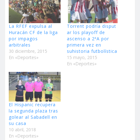
La RFEF expulsa al
Torrent podría disput
Huracán CF de la liga
ar los playoff de
por impagos
ascenso a 2ªA por
arbitrales
primera vez en
30 diciembre, 2015
suhistoria futbolística
En «Deportes»
15 mayo, 2015
En «Deportes»
El Hispanic recupera
la segunda plaza tras
golear al Sabadell en
su casa
10 abril, 2018
En «Deportes»