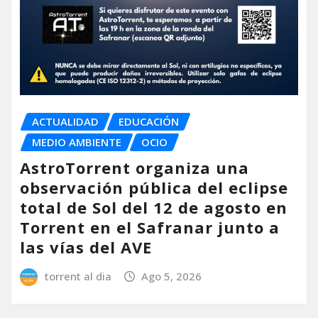
ACTUALIDAD
EDUCACIÓN
MEDIO AMBIENTE
OCIO
AstroTorrent organiza una
observación pública del eclipse
total de Sol del 12 de agosto en
Torrent en el Safranar junto a
las vías del AVE
torrent al dia
Ago 5, 2026