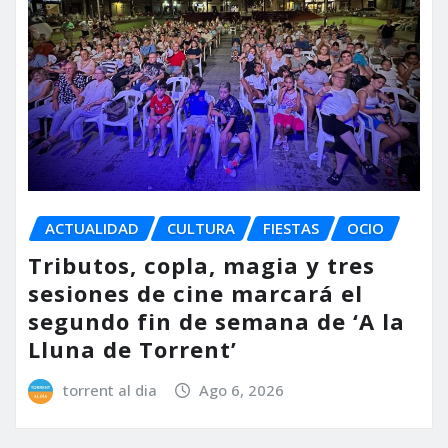
ACTUALIDAD
CULTURA
FIESTAS
OCIO
Tributos, copla, magia y tres
sesiones de cine marcará el
segundo fin de semana de ‘A la
Lluna de Torrent’
torrent al dia
Ago 6, 2026