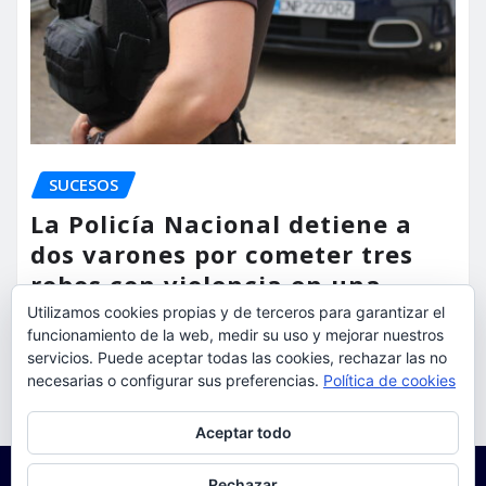
SUCESOS
La Policía Nacional detiene a
dos varones por cometer tres
robos con violencia en una
misma mañana
Utilizamos cookies propias y de terceros para garantizar el
funcionamiento de la web, medir su uso y mejorar nuestros
servicios. Puede aceptar todas las cookies, rechazar las no
torrent al dia
Ago 7, 2026
necesarias o configurar sus preferencias.
Política de cookies
Privacidad y cookies: este sitio usa cookies. Si continúas navegando
Aceptar todo
por él, aceptas su uso.
Para obtener más información, incluido cómo gestionar las cookies,
Rechazar