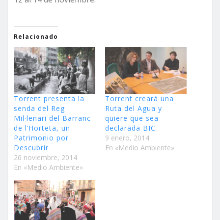
Relacionado
Torrent presenta la
Torrent creará una
senda del Reg
Ruta del Agua y
Mil·lenari del Barranc
quiere que sea
de l’Horteta, un
declarada BIC
Patrimonio por
9 enero, 2014
Descubrir
En «Medio Ambiente»
26 noviembre, 2014
En «Medio Ambiente»