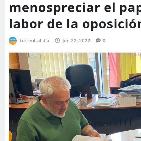
menospreciar el pape
labor de la oposici
torrent al dia
Jun 22, 2022
0