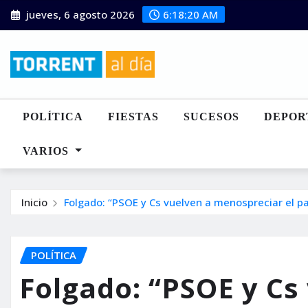
Saltar
jueves, 6 agosto 2026
6:18:22 AM
al
contenido
POLÍTICA
FIESTAS
SUCESOS
DEPOR
VARIOS
Inicio
Folgado: “PSOE y Cs vuelven a menospreciar el pap
POLÍTICA
Folgado: “PSOE y Cs