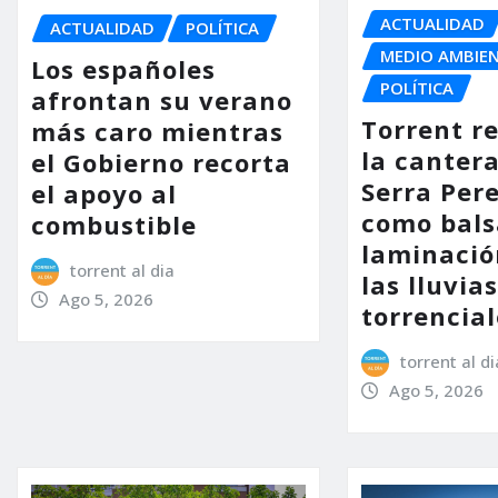
ACTUALIDAD
ACTUALIDAD
POLÍTICA
MEDIO AMBIE
Los españoles
POLÍTICA
afrontan su verano
Torrent r
más caro mientras
la cantera
el Gobierno recorta
Serra Per
el apoyo al
como bals
combustible
laminació
torrent al dia
las lluvia
Ago 5, 2026
torrencial
torrent al di
Ago 5, 2026