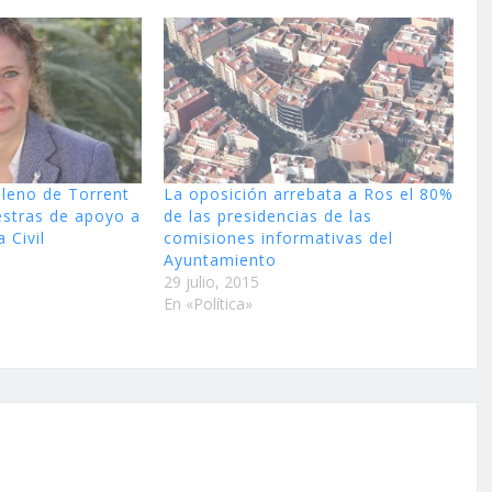
pleno de Torrent
La oposición arrebata a Ros el 80%
estras de apoyo a
de las presidencias de las
a Civil
comisiones informativas del
Ayuntamiento
29 julio, 2015
En «Política»