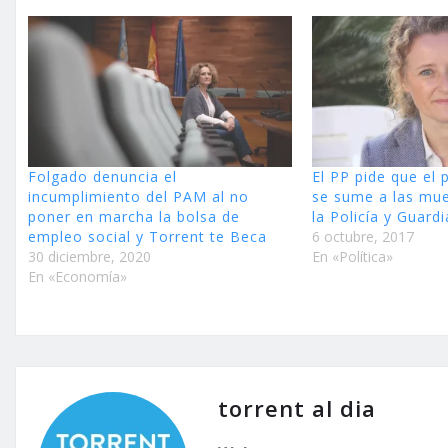
Folgado denuncia el
El PP pide que el 
incumplimiento del PAM al no
se sume a las mu
poner en marcha la bolsa de
la Policía y Guardi
empleo social y Torrent te Beca
6 octubre, 2017
30 diciembre, 2020
En «Política»
En «Economía»
torrent al dia