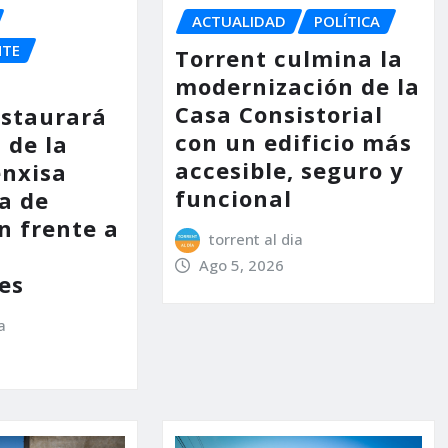
ACTUALIDAD
POLÍTICA
NTE
Torrent culmina la
modernización de la
Casa Consistorial
estaurará
con un edificio más
 de la
accesible, seguro y
enxisa
funcional
a de
n frente a
torrent al dia
s
Ago 5, 2026
es
a