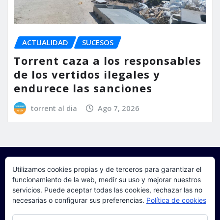
ACTUALIDAD
SUCESOS
Torrent caza a los responsables
de los vertidos ilegales y
endurece las sanciones
torrent al dia
Ago 7, 2026
Utilizamos cookies propias y de terceros para garantizar el
funcionamiento de la web, medir su uso y mejorar nuestros
servicios. Puede aceptar todas las cookies, rechazar las no
necesarias o configurar sus preferencias.
Política de cookies
Copyright © 2025 | Funciona con
WordPress
|
Seattle
Privacidad y cookies: este sitio usa cookies. Si continúas navegando