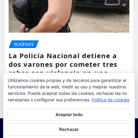
SUCESOS
La Policía Nacional detiene a
dos varones por cometer tres
robos con violencia en una
misma mañana
Utilizamos cookies propias y de terceros para garantizar el
funcionamiento de la web, medir su uso y mejorar nuestros
servicios. Puede aceptar todas las cookies, rechazar las no
torrent al dia
Ago 7, 2026
necesarias o configurar sus preferencias.
Política de cookies
Privacidad y cookies: este sitio usa cookies. Si continúas navegando
Aceptar todo
por él, aceptas su uso.
Para obtener más información, incluido cómo gestionar las cookies,
Rechazar
consulta:
Política de cookies