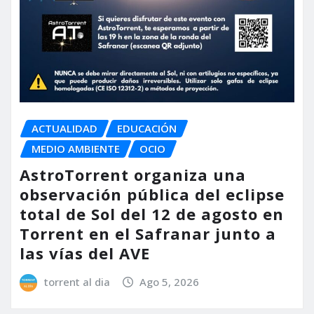
ACTUALIDAD
EDUCACIÓN
MEDIO AMBIENTE
OCIO
AstroTorrent organiza una
observación pública del eclipse
total de Sol del 12 de agosto en
Torrent en el Safranar junto a
las vías del AVE
torrent al dia
Ago 5, 2026