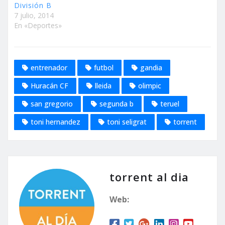
División B
7 julio, 2014
En «Deportes»
entrenador
futbol
gandia
Huracán CF
lleida
olimpic
san gregorio
segunda b
teruel
toni hernandez
toni seligrat
torrent
torrent al dia
Web: