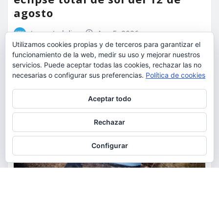
agosto
torrent al dia
Ago 5, 2026
Utilizamos cookies propias y de terceros para garantizar el
funcionamiento de la web, medir su uso y mejorar nuestros
servicios. Puede aceptar todas las cookies, rechazar las no
necesarias o configurar sus preferencias.
Política de cookies
Privacidad y cookies: este sitio usa cookies. Si continúas navegando
Aceptar todo
por él, aceptas su uso.
Para obtener más información, incluido cómo gestionar las cookies,
Rechazar
consulta:
Política de cookies
Configurar
ACTUALIDAD
MEDIO AMBIENTE
POLÍTICA